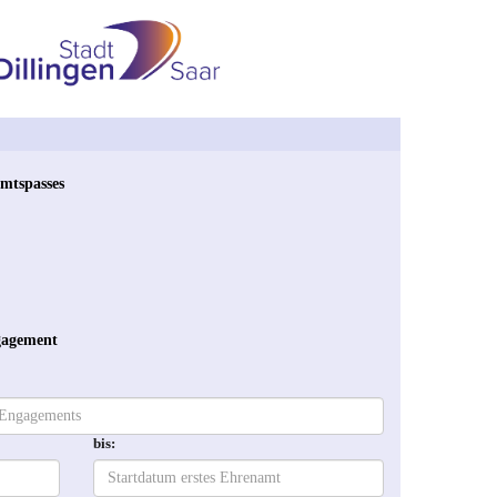
amtspasses
gagement
bis: